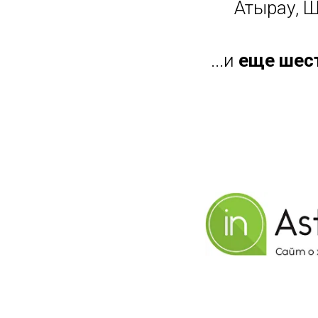
Атырау, 
...и
еще шест