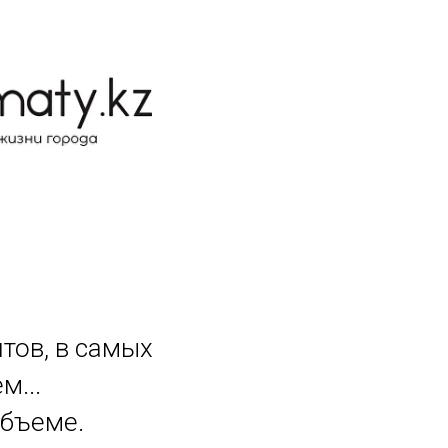
тов, в самых
м...
объеме.